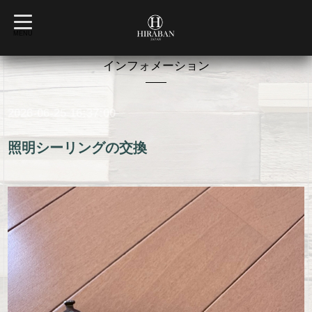
t
o
MENU
g
g
l
インフォメーション
e
n
a
v
2026-06-25 16:37:00
i
g
a
t
照明シーリングの交換
i
o
n