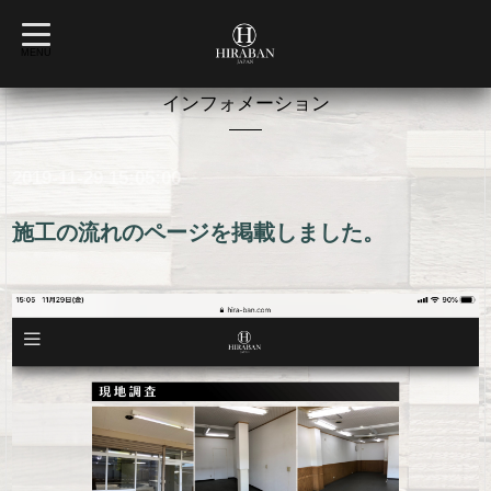
t
o
MENU
g
g
l
インフォメーション
e
n
a
v
2019-11-29 15:05:00
i
g
a
t
施工の流れのページを掲載しました。
i
o
n