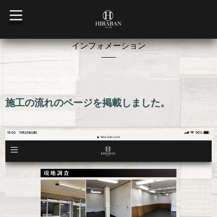
t
o
MENU
g
g
l
インフォメーション
e
n
a
v
2019-11-29 15:05:00
i
g
a
t
施工の流れのページを掲載しました。
i
o
n