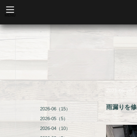
t
o
MENU
g
g
l
e
n
a
v
i
g
a
t
i
o
n
2021-05-28 1
雨漏りを修
2026-06（15）
2026-05（5）
2026-04（10）