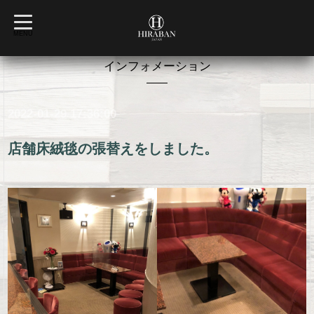
t
o
MENU
g
g
l
インフォメーション
e
n
a
v
2022-01-29 17:36:00
i
g
a
t
店舗床絨毯の張替えをしました。
i
o
n