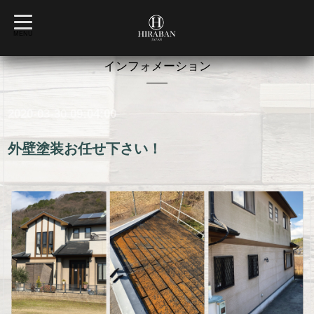
t
o
MENU
g
g
l
インフォメーション
e
n
a
v
2020-03-30 09:04:00
i
g
a
t
外壁塗装お任せ下さい！
i
o
n