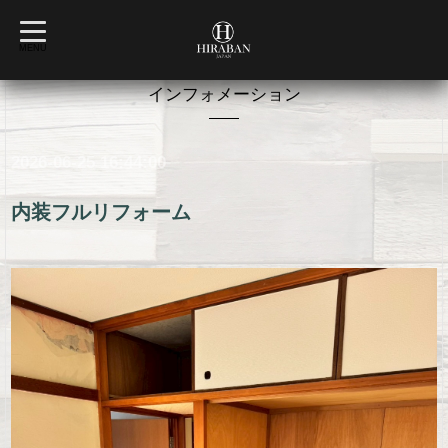
t
o
MENU
g
g
l
インフォメーション
e
n
a
v
2026-06-25 16:44:00
i
g
a
t
内装フルリフォーム
i
o
n