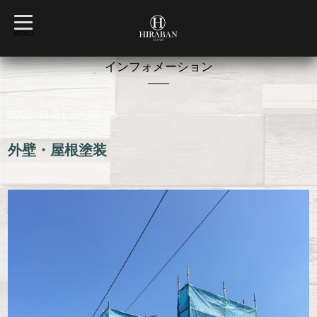
t
o
MENU
g
g
l
インフォメーション
e
n
a
v
2025-11-21 17:38:00
i
g
a
t
外壁・屋根塗装
i
o
n