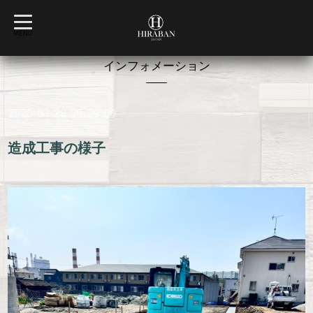
t
o
MENU
g
g
l
インフォメーション
e
n
a
v
2026-03-28 09:29:00
i
g
a
t
造成工事の様子
i
o
n