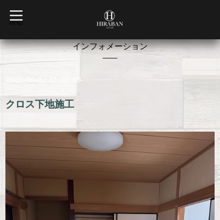
t
o
MENU
g
g
l
インフォメーション
e
n
a
v
2025-10-22 11:46:00
i
g
a
t
クロス下地施工
i
o
n