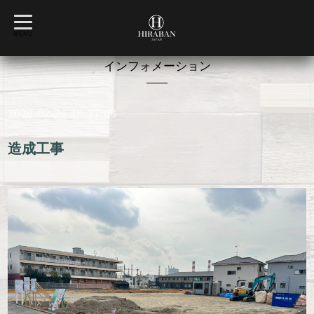
t
o
MENU
g
g
l
インフォメーション
e
n
a
v
2026-02-26 18:37:00
i
g
a
t
造成工事
i
o
n