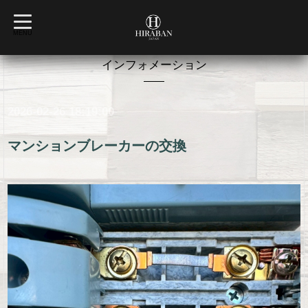
t
o
MENU
g
g
l
インフォメーション
e
n
a
v
2026-02-26 18:19:00
i
g
a
t
マンションブレーカーの交換
i
o
n