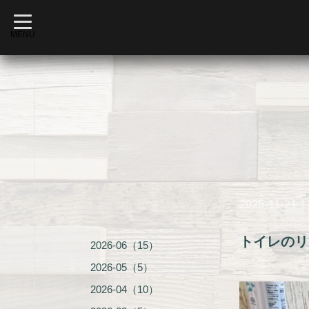
t
o
MENU
g
g
l
e
n
a
v
i
g
a
t
i
o
n
2025-11-21 1
トイレのリ
2026-06（15）
2026-05（5）
2026-04（10）