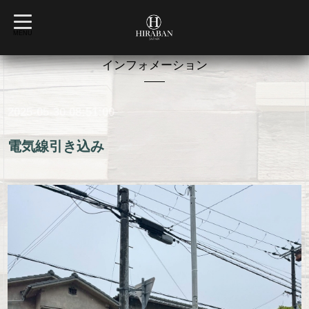
t
o
MENU
g
g
l
インフォメーション
e
n
a
v
2025-05-30 08:51:00
i
g
a
t
電気線引き込み
i
o
n