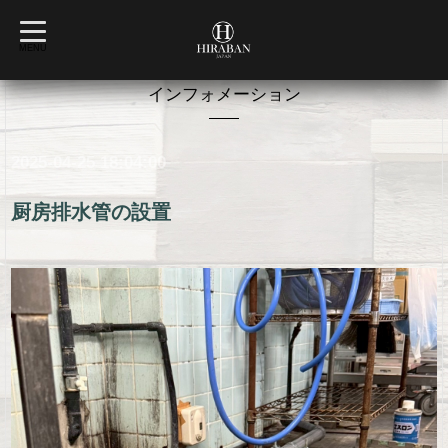
t
o
MENU
g
g
l
インフォメーション
e
n
a
v
2025-04-25 18:04:00
i
g
a
t
厨房排水管の設置
i
o
n