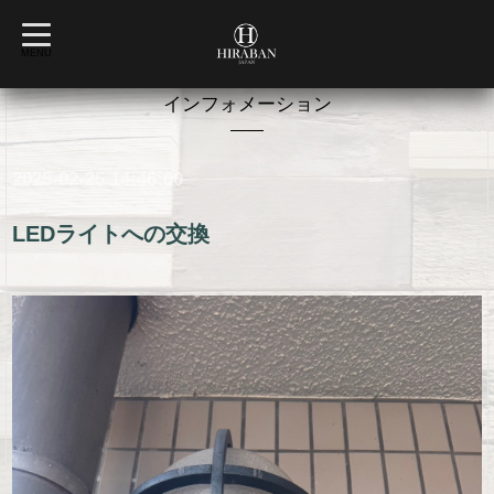
t
o
MENU
g
g
l
インフォメーション
e
n
a
v
2025-02-25 14:46:00
i
g
a
t
LEDライトへの交換
i
o
n