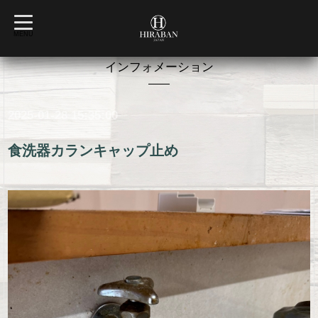
t
o
MENU
g
g
l
インフォメーション
e
n
a
v
2025-01-28 15:35:00
i
g
a
t
食洗器カランキャップ止め
i
o
n