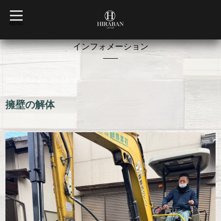
t
o
MENU
g
g
l
インフォメーション
e
n
a
v
2024-12-28 16:15:00
i
g
a
t
擁壁の解体
i
o
n