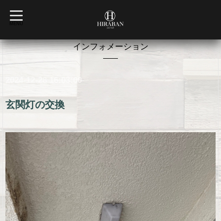
t
o
MENU
g
g
l
インフォメーション
e
n
a
v
2024-12-28 16:03:00
i
g
a
t
玄関灯の交換
i
o
n