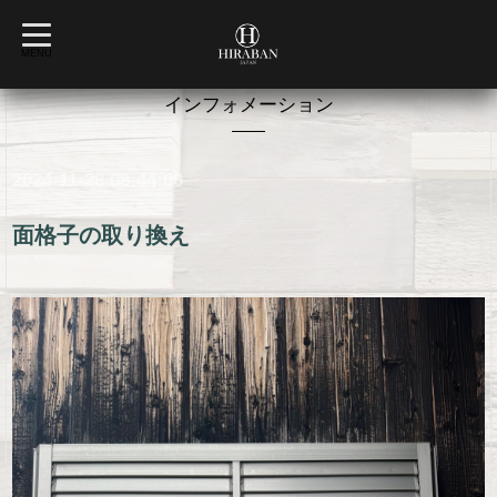
t
o
MENU
g
g
l
インフォメーション
e
n
a
v
2024-11-28 08:44:00
i
g
a
t
面格子の取り換え
i
o
n