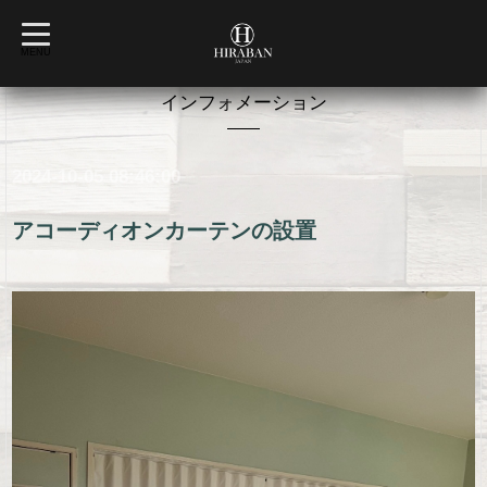
t
o
MENU
g
g
l
インフォメーション
e
n
a
v
2024-10-05 08:46:00
i
g
a
t
アコーディオンカーテンの設置
i
o
n