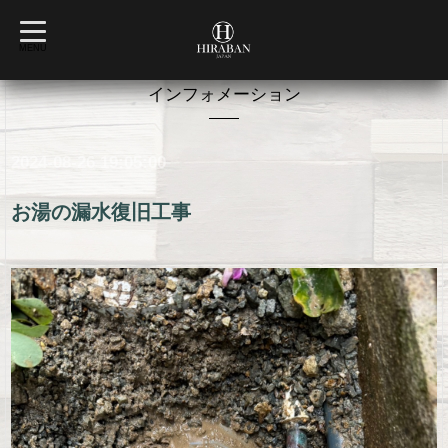
t
o
MENU
g
g
l
インフォメーション
e
n
a
v
2024-08-26 19:05:00
i
g
a
t
お湯の漏水復旧工事
i
o
n