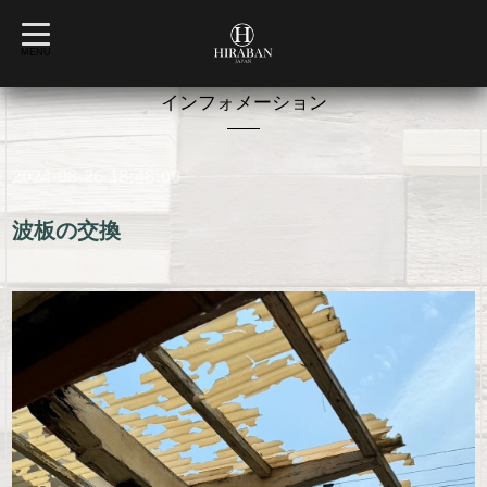
t
o
MENU
g
g
l
インフォメーション
e
n
a
v
2024-08-26 18:48:00
i
g
a
t
波板の交換
i
o
n