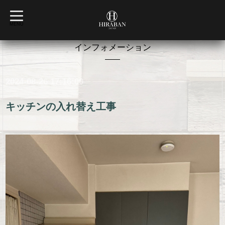
t
o
MENU
g
g
l
インフォメーション
e
n
a
v
2024-08-26 17:16:00
i
g
a
t
キッチンの入れ替え工事
i
o
n