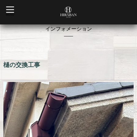
t
o
MENU
g
g
l
インフォメーション
e
n
a
v
2024-06-26 09:01:00
i
g
a
t
樋の交換工事
i
o
n