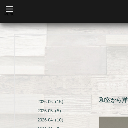
t
o
MENU
g
g
l
e
n
a
v
i
g
a
t
i
o
n
2024-05-23 1
和室から洋
2026-06（15）
2026-05（5）
2026-04（10）