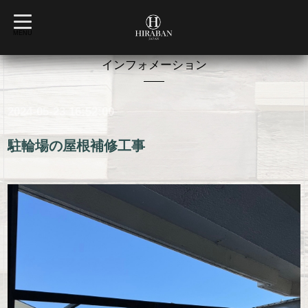
t
o
MENU
g
g
l
インフォメーション
e
n
a
v
2024-05-23 16:52:00
i
g
a
t
駐輪場の屋根補修工事
i
o
n