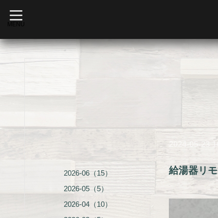
t
o
MENU
g
g
l
e
n
a
v
i
g
a
t
i
o
n
2024-05-23 1
給湯器リモ
2026-06（15）
2026-05（5）
2026-04（10）