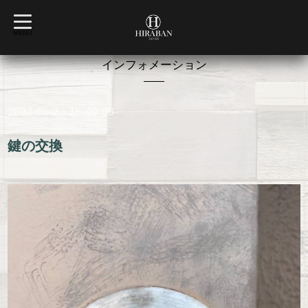
t
o
MENU
g
g
l
インフォメーション
e
n
a
v
2024-05-23 16:49:00
i
g
a
t
鍵の交換
i
o
n