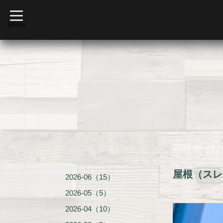
t
o
MENU
g
g
l
e
n
a
v
i
g
a
t
i
o
n
2024-05-23 1
屋根（スレ
2026-06（15）
2026-05（5）
2026-04（10）