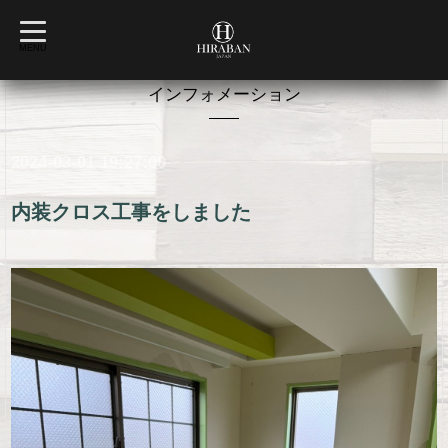
t
o
MENU
g
g
l
インフォメーション
e
n
a
v
2024-03-01 19:27:00
i
g
a
t
内装クロス工事をしました
i
o
n