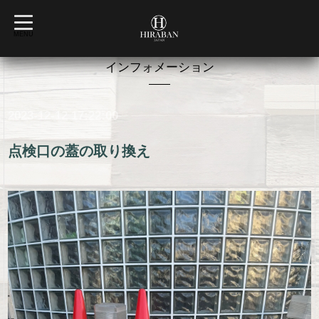
t
o
MENU
g
g
l
インフォメーション
e
n
a
v
2023-12-12 17:22:00
i
g
a
t
点検口の蓋の取り換え
i
o
n