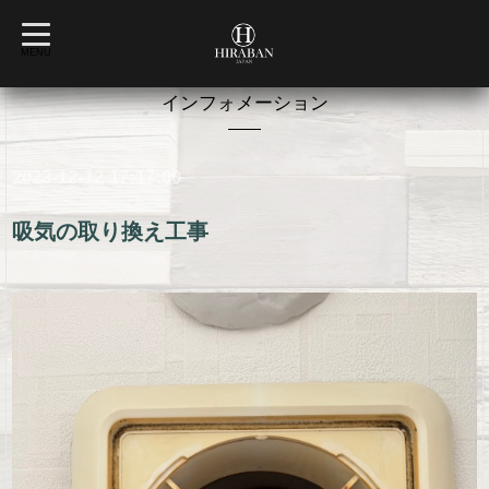
t
o
MENU
g
g
l
インフォメーション
e
n
a
v
2023-12-12 17:17:00
i
g
a
t
吸気の取り換え工事
i
o
n