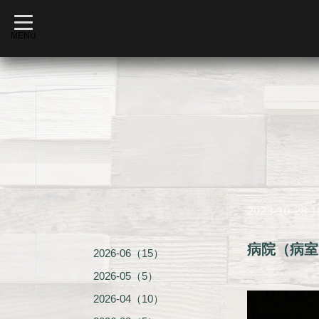
t
o
MENU
g
g
l
e
n
a
v
i
g
a
t
i
o
n
2023-10-28 1
病院（病室
2026-06（15）
2026-05（5）
2026-04（10）