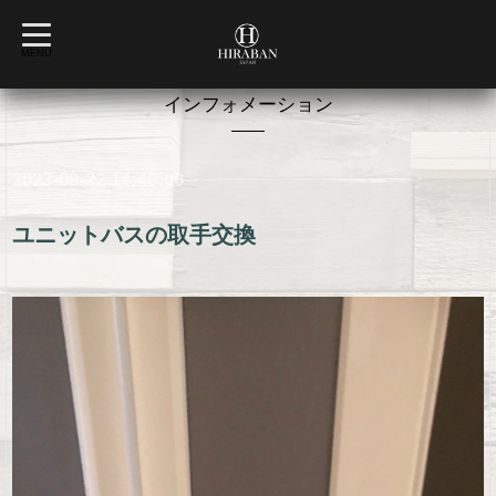
t
o
MENU
g
g
l
インフォメーション
e
n
a
v
2023-09-22 14:40:00
i
g
a
t
ユニットバスの取手交換
i
o
n