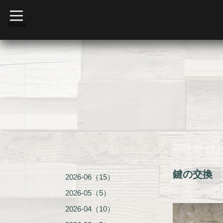
t
o
MENU
g
g
l
e
n
a
v
i
g
a
t
i
o
n
2023-09-22 1
鍵の交換
2026-06（15）
2026-05（5）
2026-04（10）