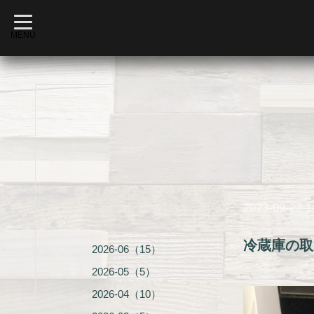
t
o
MENU
g
g
l
e
n
a
v
i
g
a
t
i
o
n
2023-09-22 1
冷蔵庫の取
2026-06（15）
2026-05（5）
2026-04（10）