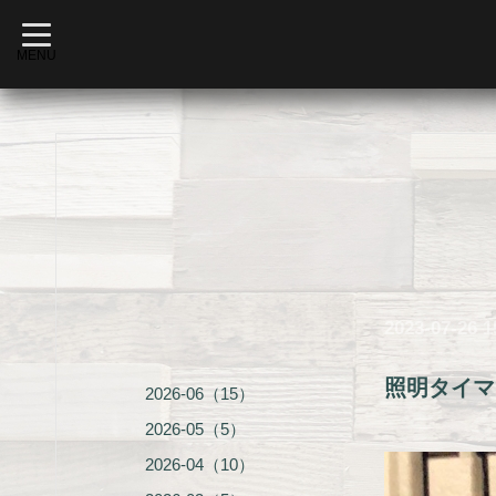
t
o
MENU
g
g
l
e
n
a
v
i
g
a
t
i
o
n
2023-07-26 1
照明タイマ
2026-06（15）
2026-05（5）
2026-04（10）