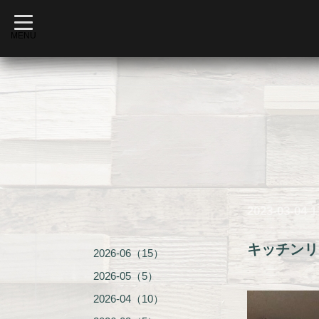
t
o
MENU
g
g
l
e
n
a
v
i
g
a
t
i
o
n
2023-03-04 1
キッチンリ
2026-06（15）
2026-05（5）
2026-04（10）