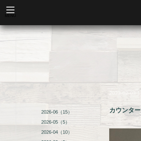
t
o
MENU
g
g
l
e
n
a
v
i
g
a
t
i
o
n
2023-02-03 1
カウンター
2026-06（15）
2026-05（5）
2026-04（10）