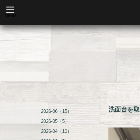
t
o
MENU
g
g
l
e
n
a
v
i
g
a
t
i
o
n
2023-02-03 1
洗面台を取
2026-06（15）
2026-05（5）
2026-04（10）