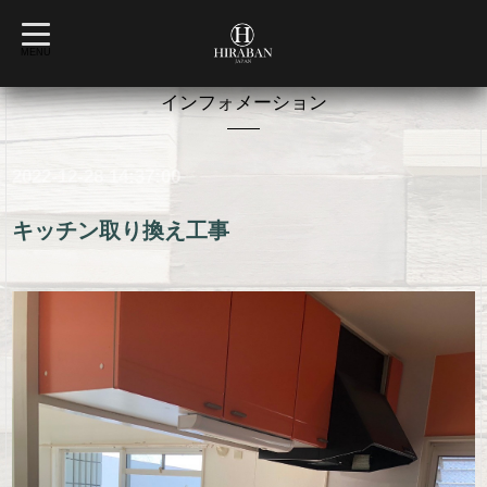
t
o
MENU
g
g
l
インフォメーション
e
n
a
v
2022-12-28 14:37:00
i
g
a
t
キッチン取り換え工事
i
o
n