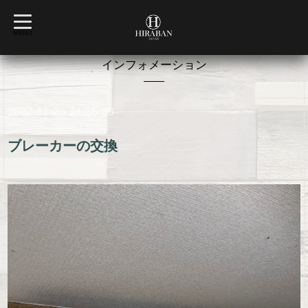
t
o
MENU
g
g
l
インフォメーション
e
n
a
v
2022-12-28 14:35:00
i
g
a
t
ブレーカーの交換
i
o
n