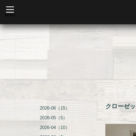
t
o
MENU
g
g
l
e
n
a
v
i
g
a
t
i
o
n
2022-12-28 1
クローゼッ
2026-06（15）
2026-05（5）
2026-04（10）