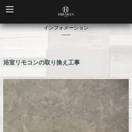
t
o
MENU
g
g
l
インフォメーション
e
n
a
v
2022-11-29 14:10:00
i
g
a
t
浴室リモコンの取り換え工事
i
o
n