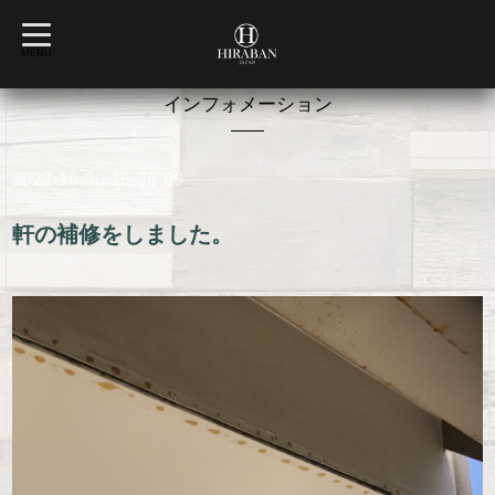
t
o
MENU
g
g
l
インフォメーション
e
n
a
v
2022-10-30 16:36:00
i
g
a
t
軒の補修をしました。
i
o
n