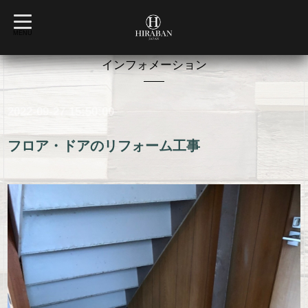
t
o
MENU
g
g
l
インフォメーション
e
n
a
v
2022-09-27 15:50:00
i
g
a
t
フロア・ドアのリフォーム工事
i
o
n