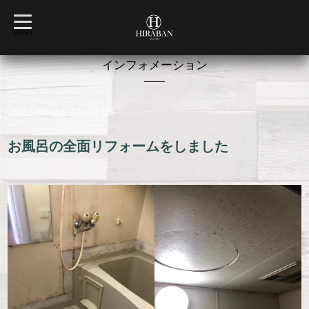
t
o
MENU
g
g
l
インフォメーション
e
n
a
v
2022-08-26 14:40:00
i
g
a
t
お風呂の全面リフォームをしました
i
o
n