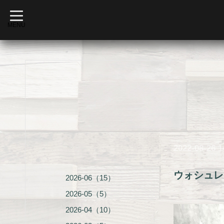
t
o
MENU
g
g
l
e
n
a
v
i
g
a
t
i
o
n
2022-08-26 1
ウォシュレ
2026-06（15）
2026-05（5）
2026-04（10）