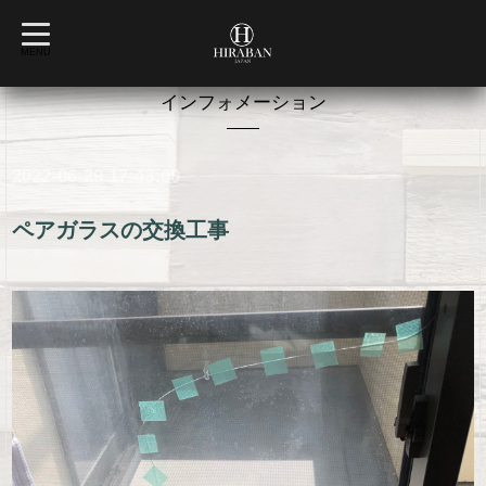
t
o
MENU
g
g
l
インフォメーション
e
n
a
v
2022-06-29 17:43:00
i
g
a
t
ペアガラスの交換工事
i
o
n